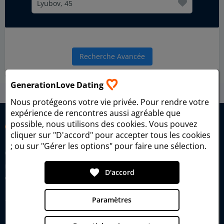
Lyubov, 45
Recherche Avancée
GenerationLove Dating
home
GenerationLove Témoignages
Story
chevron_right
chevron_right
Nous protégeons votre vie privée. Pour rendre votre
expérience de rencontres aussi agréable que
possible, nous utilisons des cookies. Vous pouvez
cliquer sur "D'accord" pour accepter tous les cookies
; ou sur "Gérer les options" pour faire une sélection.
Generational Love Dating – depuis 2006, la plateforme de
rencontre pour les célibataires comme toi, à la recherche du
favorite
D'accord
véritable amour et d’une relation heureuse.
Paramètres