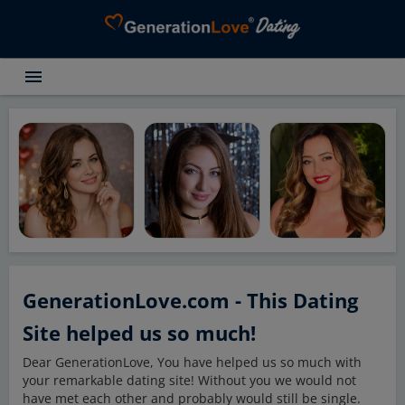
menu
Témoignages
Rechercher
Conseil de rendez-vous
A propos de GenerationLove
Inscription gratuite
Connexion
GenerationLove.com - This Dating
Site helped us so much!
Dear GenerationLove, You have helped us so much with
your remarkable dating site! Without you we would not
have met each other and probably would still be single.