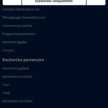
GenerationLove
Essentiels uniquement
À propos GenerationLove
Protection des données
Mentions légales
Témoignages GenerationLove
Comment ça marche
Programme partenaire
Mentions légales
Contact
Recherche partenaire
Parcourir la galerie
GenerationLove avis
Tour
Tarifs
Satisfaction du Client